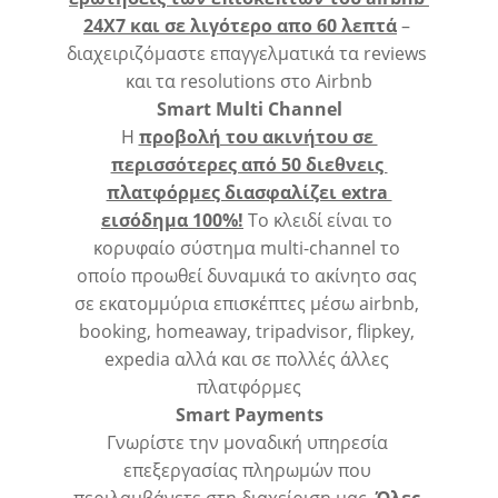
24X7 και σε λιγότερο απο 60 λεπτά
 – 
διαχειριζόμαστε επαγγελματικά τα reviews 
και τα resolutions στο Airbnb
Smart
Multi
Channel
Η 
προβολή του ακινήτου σε 
περισσότερες από 50 διεθνεις 
πλατφόρμες διασφαλίζει extra 
εισόδημα 100%!
 To κλειδί είναι το 
κορυφαίο σύστημα multi-channel το 
οποίο προωθεί δυναμικά το ακίνητο σας 
σε εκατομμύρια επισκέπτες μέσω airbnb, 
booking, homeaway, tripadvisor, flipkey, 
expedia αλλά και σε πολλές άλλες 
πλατφόρμες
Smart
Payments
Γνωρίστε την μοναδική υπηρεσία 
επεξεργασίας πληρωμών που 